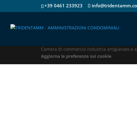
+39 0461 233923
info@tridentamm.c
TRIDENTAMM – AMMINISTRAZIONI CONDOMINIALI S
Camera di commercio industria artigianato e ag
Aggiorna le preferenze sui cookie