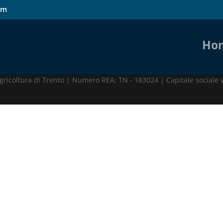
om
Ho
.r.l. Via Grazioli 27, 38122 Trento (TN) | P.IVA 01860190220
ricoltura di Trento | Numero REA: TN - 183024 | Capitale sociale 