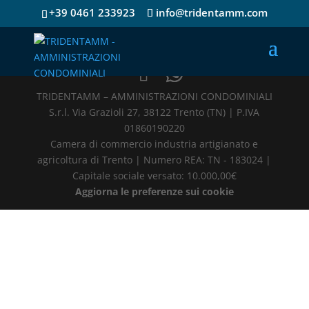
+39 0461 233923
info@tridentamm.com
TRIDENTAMM – AMMINISTRAZIONI CONDOMINIALI
S.r.l. Via Grazioli 27, 38122 Trento (TN) | P.IVA
01860190220
Camera di commercio industria artigianato e
agricoltura di Trento | Numero REA: TN - 183024 |
Capitale sociale versato: 10.000,00€
Aggiorna le preferenze sui cookie