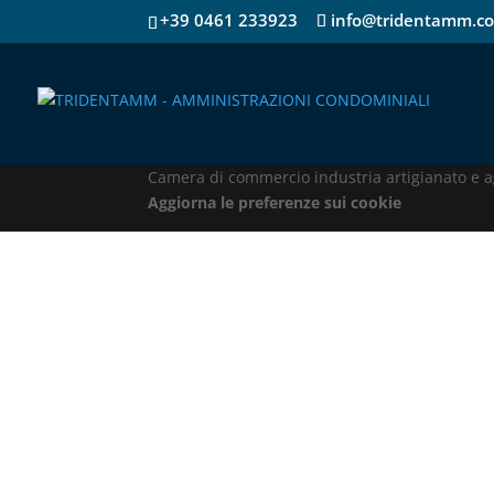
+39 0461 233923
info@tridentamm.c
TRIDENTAMM – AMMINISTRAZIONI CONDOMINIALI S
Camera di commercio industria artigianato e ag
Aggiorna le preferenze sui cookie