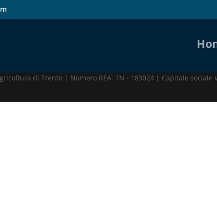
om
Ho
.r.l. Via Grazioli 27, 38122 Trento (TN) | P.IVA 01860190220
ricoltura di Trento | Numero REA: TN - 183024 | Capitale sociale 