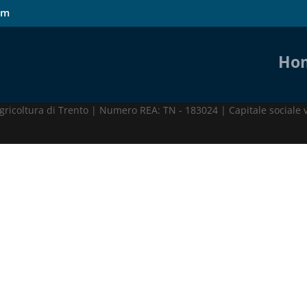
om
Ho
.r.l. Via Grazioli 27, 38122 Trento (TN) | P.IVA 01860190220
ricoltura di Trento | Numero REA: TN - 183024 | Capitale sociale 