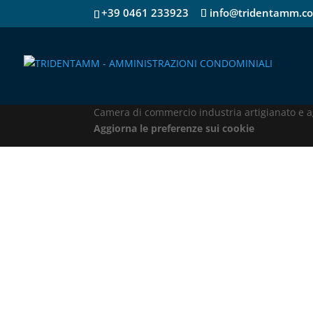
+39 0461 233923
info@tridentamm.c
TRIDENTAMM – AMMINISTRAZIONI CONDOMINIALI S
Camera di commercio industria artigianato e ag
Aggiorna le preferenze sui cookie